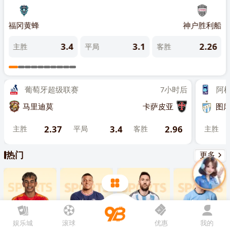
先点击
，再
“添加到主屏幕”
罗卡
福冈黄蜂
神户胜利船
东京F
5
3.4
3.1
2.26
主胜
平局
客胜
主
葡萄牙超级联赛
7小时后
阿根廷
马里迪莫
卡萨皮亚
图库曼
2.37
3.4
2.96
主胜
平局
客胜
主胜
热门
更多
娱乐城
滚球
优惠
我的