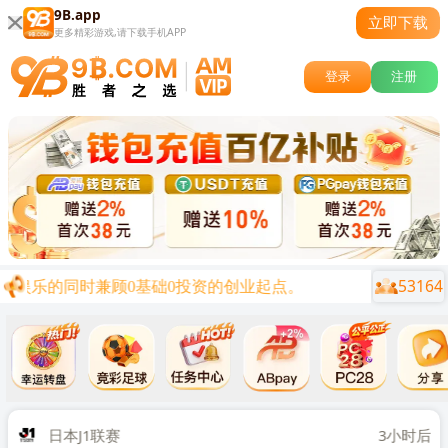
9B.app
立即下载
更多精彩游戏,请下载手机APP
登录
注册
53164
娱乐的同时兼顾0基础0投资的创业起点。
尊敬的会员
关闭
时后
日本J1联赛
3小时后