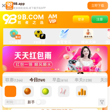
9B.app
立即下载
更多精彩游戏,请下载手机APP
登录
注册
CR体育
FB体育
体育资讯
推单大神
优惠
联赛
今日
早盘
串关
关注
(1244)
(769)
(616)
(1238)
(0)
新手
时间
联赛